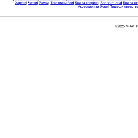
Хартии
|
Четки
|
Рамки
|
Текстилни бои
|
Бои за коприна
|
Бои за вълна
|
Бои за ст
Аксесоари за бюро
|
Пишещи средств
©2025 М-АРТИ