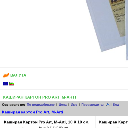
ВАЛУТА
КАШИРАН КАРТОН PRO ART, M-ARTI
Сортиране по:
По подразбиране
|
Цена
|
Име
|
Производител
|
Код
Каширан картон Pro Art, M-Arti
Каширан Картон Pro Art, M-Arti, 10 X 10 см.
Каширан Картон
Цена:
0.41€ (0.80 лв)