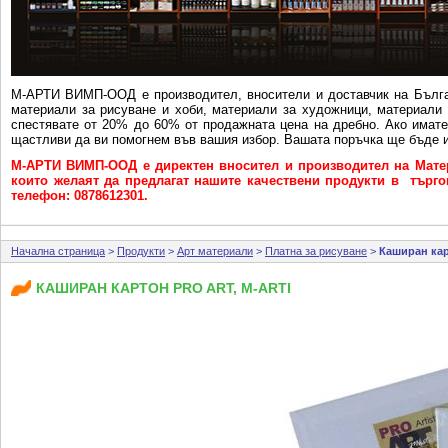
М-АРТИ ВИМП-ООД e производител, вносители и доставчик на Бълга
материали за рисуване и хоби, материали за художници, материали 
спестявате от 20% до 60% от продажната цена на дребно. Ако имат
щастливи да ви помогнем във вашия избор. Вашата поръчка ще бъде и
М-АРТИ ВИМП-ООД е директен вносител и производител на Матер
които желаят да предлагат нашите качествени продукти в търговс
телефон: 0878612301.
Начална страница
>
Продукти
>
Арт материали
>
Платна за рисуване
>
Каширан карт
КАШИРАН КАРТОН PRO ART, M-ARTI