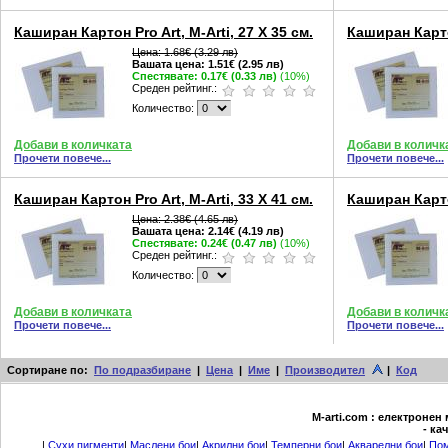
Каширан Картон Pro Art, M-Arti, 27 X 35 см.
Каширан Картон
Цена:
1.68€ (3.29 лв)
Вашата цена:
1.51€ (2.95 лв)
Спестявате:
0.17€ (0.33 лв)
(10%)
Среден рейтинг.:
Количество:
Добави в количката
Добави в количк
Прочети повече...
Прочети повече...
Каширан Картон Pro Art, M-Arti, 33 X 41 см.
Каширан Картон
Цена:
2.38€ (4.65 лв)
Вашата цена:
2.14€ (4.19 лв)
Спестявате:
0.24€ (0.47 лв)
(10%)
Среден рейтинг.:
Количество:
Добави в количката
Добави в количк
Прочети повече...
Прочети повече...
Сортиране по:
По подразбиране
|
Цена
|
Име
|
Производител
|
Код
М-arti.com : електронен
- ка
|
Сухи пигменти
|
Маслени бои
|
Акрилни бои
|
Темперни бои
|
Акварелни бои
|
Пом