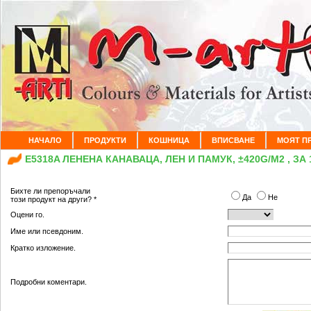
НАЧАЛО
ПРОДУКТИ
КОШНИЦА
ВПИСВАНЕ
МОЯТ П
E5318A ЛЕНЕНА КАНАВАЦА, ЛЕН И ПАМУК, ±420G/M2 , ЗА
Бихте ли препоръчали
Да
Не
този продукт на други? *
Оцени го.
Име или псевдоним.
Кратко изложение.
Подробни коментари.