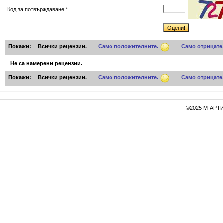
Код за потвърждаване *
Покажи:
Всички рецензии.
Само положителните.
Само отрицате
Не са намерени рецензии.
Покажи:
Всички рецензии.
Само положителните.
Само отрицате
©2025 М-АРТИ