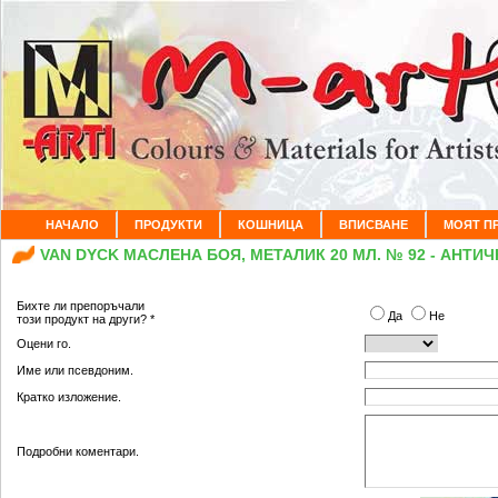
НАЧАЛО
ПРОДУКТИ
КОШНИЦА
ВПИСВАНЕ
МОЯТ П
VAN DYCK МАСЛЕНА БОЯ, МЕТАЛИК 20 МЛ. № 92 - АНТИ
Бихте ли препоръчали
Да
Не
този продукт на други? *
Оцени го.
Име или псевдоним.
Кратко изложение.
Подробни коментари.