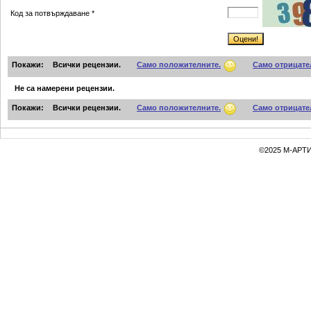
Код за потвърждаване *
Покажи:
Всички рецензии.
Само положителните.
Само отрицате
Не са намерени рецензии.
Покажи:
Всички рецензии.
Само положителните.
Само отрицате
©2025 М-АРТИ