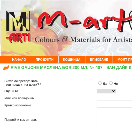
НАЧАЛО
ПРОДУКТИ
КОШНИЦА
ВПИСВАНЕ
МОЯТ П
RIVE GAUCHE МАСЛЕНА БОЯ 200 МЛ. № 407 - ВАН ДАЙК
Бихте ли препоръчали
Да
Не
този продукт на други? *
Оцени го.
Име или псевдоним.
Кратко изложение.
Подробни коментари.