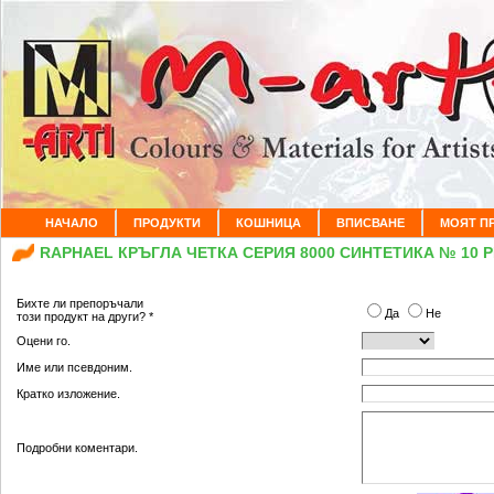
НАЧАЛО
ПРОДУКТИ
КОШНИЦА
ВПИСВАНЕ
МОЯТ П
RAPHAEL КРЪГЛА ЧЕТКА СЕРИЯ 8000 СИНТЕТИКА № 10 
Бихте ли препоръчали
Да
Не
този продукт на други? *
Оцени го.
Име или псевдоним.
Кратко изложение.
Подробни коментари.