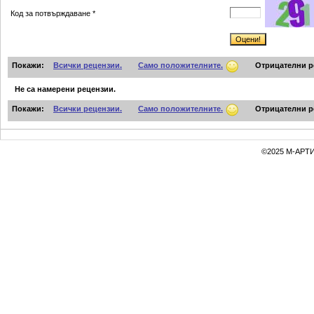
Код за потвърждаване *
Покажи:
Всички рецензии.
Само положителните.
Отрицателни р
Не са намерени рецензии.
Покажи:
Всички рецензии.
Само положителните.
Отрицателни р
©2025 М-АРТИ