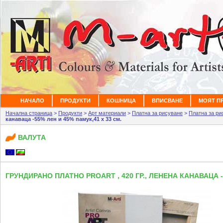
НАЧАЛО
ПРОДУКТИ
КОШНИЦА
ВПИСВАНЕ
МОЯТ П
Начална страница
>
Продукти
>
Арт материали
>
Платна за рисуване
>
Платна за рис
канаваца -55% лен и 45% памук,41 х 33 см.
ВАЛУТА
ГРУНДИРАНО ПЛАТНО PROART , 420 ГР., ЛЕНЕНА КАНАВАЦА -