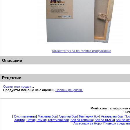
Кликнете тук за по-голямо изображение
Описание
Рецензии
Оцени този продукт.
.
Продуктът все още не е оценен.
Напиши рецензия.
.
М-arti.com : електронен
- ка
|
Сухи пигменти
|
Маслени бои
|
Акрилни бои
|
Темперни бои
|
Акварелни бои
|
Пом
Хартии
|
Четки
|
Рамки
|
Текстилни бои
|
Бои за коприна
|
Бои за вълна
|
Бои за ст
Аксесоари за бюро
|
Пишещи средств