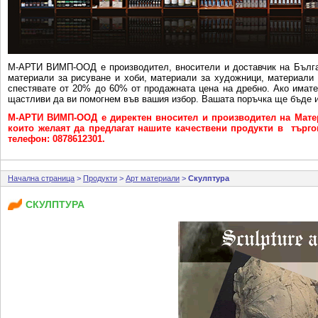
М-АРТИ ВИМП-ООД e производител, вносители и доставчик на Бълга
материали за рисуване и хоби, материали за художници, материали 
спестявате от 20% до 60% от продажната цена на дребно. Ако имат
щастливи да ви помогнем във вашия избор. Вашата поръчка ще бъде и
М-АРТИ ВИМП-ООД е директен вносител и производител на Матер
които желаят да предлагат нашите качествени продукти в търговс
телефон: 0878612301.
Начална страница
>
Продукти
>
Арт материали
>
Скулптура
СКУЛПТУРА