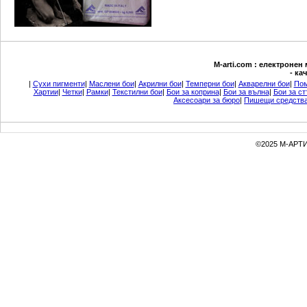
М-arti.com : електронен
- ка
|
Сухи пигменти
|
Маслени бои
|
Акрилни бои
|
Темперни бои
|
Акварелни бои
|
Пом
Хартии
|
Четки
|
Рамки
|
Текстилни бои
|
Бои за коприна
|
Бои за вълна
|
Бои за ст
Аксесоари за бюро
|
Пишещи средств
©2025 М-АРТИ