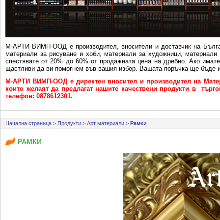
М-АРТИ ВИМП-ООД e производител, вносители и доставчик на Бълга
материали за рисуване и хоби, материали за художници, материали 
спестявате от 20% до 60% от продажната цена на дребно. Ако имат
щастливи да ви помогнем във вашия избор. Вашата поръчка ще бъде и
М-АРТИ ВИМП-ООД е директен вносител и производител на Матер
които желаят да предлагат нашите качествени продукти в търговс
телефон: 0878612301.
Начална страница
>
Продукти
>
Арт материали
>
Рамки
РАМКИ