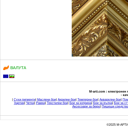
ВАЛУТА
М-arti.com : електронен
- ка
|
Сухи пигменти
|
Маслени бои
|
Акрилни бои
|
Темперни бои
|
Акварелни бои
|
Пом
Хартии
|
Четки
|
Рамки
|
Текстилни бои
|
Бои за коприна
|
Бои за вълна
|
Бои за ст
Аксесоари за бюро
|
Пишещи средств
©2025 М-АРТИ