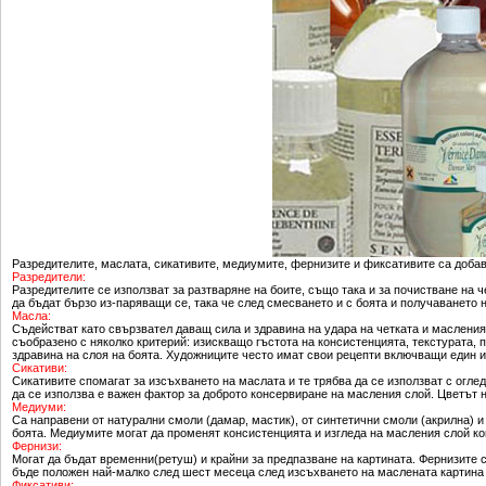
Разредителите, маслата, сикативите, медиумите, фернизите и фиксативите са добав
Разредители:
Разредителите се използват за разтваряне на боите, също така и за почистване на 
да бъдат бързо из-паряващи се, така че след смесването и с боята и получаването 
Масла:
Съдействат като свързвател даващ сила и здравина на удара на четката и масления
съобразено с няколко критерий: изискващо гъстота на консистенцията, текстурата,
здравина на слоя на боята. Художниците често имат свои рецепти включващи един 
Сикативи:
Сикативите спомагат за изсъхването на маслата и те трябва да се използват с огле
да се използва е важен фактор за доброто консервиране на масления слой. Цветът н
Медиуми:
Са направени от натурални смоли (дамар, мастик), от синтетични смоли (акрилна) и
боята. Медиумите могат да променят консистенцията и изгледа на масления слой ко
Фернизи:
Могат да бъдат временни(ретуш) и крайни за предпазване на картината. Фернизите с
бъде положен най-малко след шест месеца след изсъхването на маслената картина 
Фиксативи: