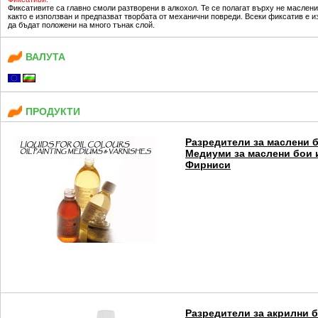
Фиксативите са главно смоли разтворени в алкохол. Те се полагат върху не маслен
както е използван и предпазват творбата от механични повреди. Всеки фиксатив е и
да бъдат положени на много тънак слой.
ВАЛУТА
ПРОДУКТИ
Разредители за маслени б
Медиуми за маслени бои 
Фирниси
Разредители за акрилни б