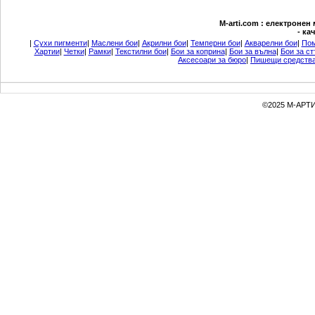
М-arti.com : електронен
- ка
|
Сухи пигменти
|
Маслени бои
|
Акрилни бои
|
Темперни бои
|
Акварелни бои
|
Пом
Хартии
|
Четки
|
Рамки
|
Текстилни бои
|
Бои за коприна
|
Бои за вълна
|
Бои за ст
Аксесоари за бюро
|
Пишещи средств
©2025 М-АРТИ