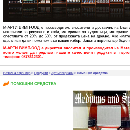
М-АРТИ ВИМП-ООД e производител, вносители и доставчик на Бълга
материали за рисуване и хоби, материали за художници, материали 
спестявате от 20% до 60% от продажната цена на дребно. Ако имат
щастливи да ви помогнем във вашия избор. Вашата поръчка ще бъде и
М-АРТИ ВИМП-ООД е директен вносител и производител на Матер
които желаят да предлагат нашите качествени продукти в търговс
телефон: 0878612301.
Начална страница
>
Продукти
>
Арт материали
>
Помощни средства
ПОМОЩНИ СРЕДСТВА