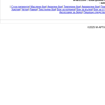
М-arti.com : електронен
- ка
|
Сухи пигменти
|
Маслени бои
|
Акрилни бои
|
Темперни бои
|
Акварелни бои
|
Пом
Хартии
|
Четки
|
Рамки
|
Текстилни бои
|
Бои за коприна
|
Бои за вълна
|
Бои за ст
Аксесоари за бюро
|
Пишещи средств
©2025 М-АРТИ