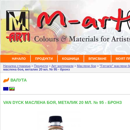
НАЧАЛО
ПРОДУКТИ
КОШНИЦА
ВПИСВАНЕ
МОЯТ П
Начална страница
>
Продукти
>
Арт материали
>
Маслени бои
>
"Ferrario" маслени б
маслена боя, металик 20 мл. № 95 - бронз
ВАЛУТА
VAN DYCK МАСЛЕНА БОЯ, МЕТАЛИК 20 МЛ. № 95 - БРОНЗ