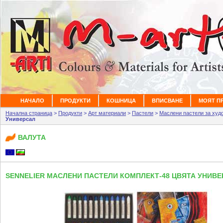
НАЧАЛО
ПРОДУКТИ
КОШНИЦА
ВПИСВАНЕ
МОЯТ П
Начална страница
>
Продукти
>
Арт материали
>
Пастели
>
Маслени пастели за ху
Универсал
ВАЛУТА
SENNELIER МАСЛЕНИ ПАСТЕЛИ КОМПЛЕКТ-48 ЦВЯТА УНИВ