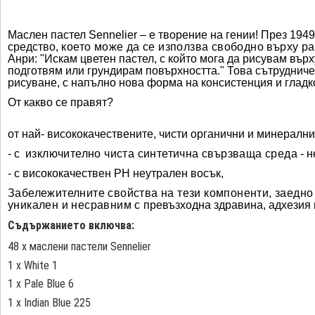
Маслен пастел Sennelier – е творение на гении! През 19
средство,
което може да се използва свободно върху ра
Анри: "Искам цветен пастел, с който мога да рисувам върху
подготвям или грундирам повърхността." Това сътрудничест
рисуване, с напълно нова форма на консистенция и гладко
От какво се правят?
от най- висококачествените, чисти органични и минералн
- с
изключително чиста синтетична свързваща среда
- н
- с висококачествен
PH
неутрален восък,
Забележителните свойства на тези компоненти, заедно 
уникален и несравним с
превъзходна здравина, адхезия 
Съдържанието включва:
48 x маслени пастели Sennelier
1 x White 1
1 x Pale Blue 6
1 x Indian Blue 225