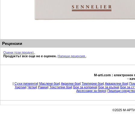
Рецензии
Оцени този продукт.
.
Продуктът все още не е оценен.
Напиши рецензия.
.
М-arti.com : електронен
- ка
|
Сухи пигменти
|
Маслени бои
|
Акрилни бои
|
Темперни бои
|
Акварелни бои
|
Пом
Хартии
|
Четки
|
Рамки
|
Текстилни бои
|
Бои за коприна
|
Бои за вълна
|
Бои за ст
Аксесоари за бюро
|
Пишещи средств
©2025 М-АРТИ