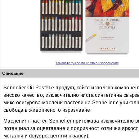
Кликнете тук за по-голямо изображение
Описание
Sennelier Oil Pastel е продукт, който използва компоне
високо качество, изключително чиста синтетична свър
микс осигурява маслени пастели на Sennelier с уникал
свобода в живописното изразяване.
Масленият пастел Sennelier притежава изключително ви
потенциал за оцветяване и
подривност
, отлична яркост
метални и флуоресцентни нюанси).