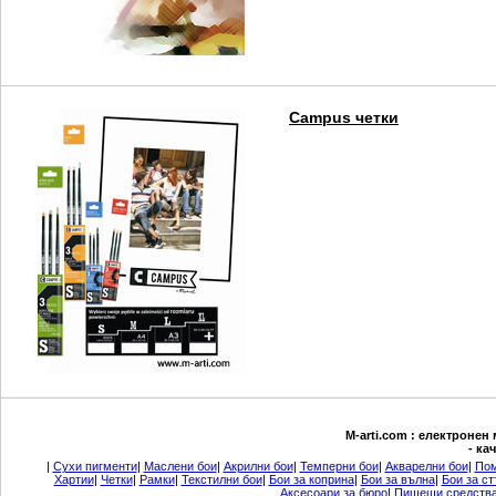
Campus четки
М-arti.com : електронен
- ка
|
Сухи пигменти
|
Маслени бои
|
Акрилни бои
|
Темперни бои
|
Акварелни бои
|
Пом
Хартии
|
Четки
|
Рамки
|
Текстилни бои
|
Бои за коприна
|
Бои за вълна
|
Бои за ст
Аксесоари за бюро
|
Пишещи средств