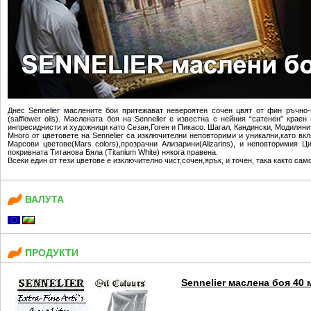
Днес Sennelier маслените бои притежават невероятен сочен цвят от фин ръчно
(safflower oils). Маслената боя на Sennelier е известна с нейния “сатенен” кра
инпресиднисти и художници като Сезан,Гоген и Пикасо. Шагал, Кандински, Модиляни
Много от цветовете на Sennelier са изключителни неповторими и уникални,като вкл
Марсови цветове(Mars colors),прозрачни Ализарини(Alizarins), и неповторимия Ци
покривната Титанова Бяла (Titanium White) някога правена.
Всеки един от тези цветове е изключително чист,сочен,ярък, и точен, така както само
ВАЛУТА
ПРОДУКТИ
Sennelier маслена боя 40 