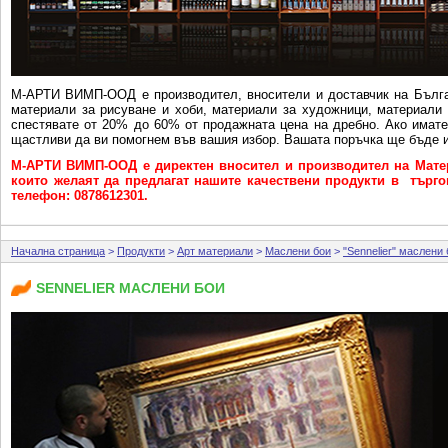
М-АРТИ ВИМП-ООД e производител, вносители и доставчик на Бълга
материали за рисуване и хоби, материали за художници, материали 
спестявате от 20% до 60% от продажната цена на дребно. Ако имат
щастливи да ви помогнем във вашия избор. Вашата поръчка ще бъде и
М-АРТИ ВИМП-ООД е директен вносител и производител на Матер
които желаят да предлагат нашите качествени продукти в търговс
телефон: 0878612301.
Начална страница
>
Продукти
>
Арт материали
>
Маслени бои
>
"Sennelier" маслени
SENNELIER МАСЛЕНИ БОИ