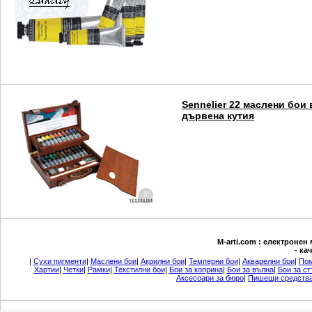
Sennelier 22 маслени бои 
дървена кутия
М-arti.com : електронен
- ка
|
Сухи пигменти
|
Маслени бои
|
Акрилни бои
|
Темперни бои
|
Акварелни бои
|
Пом
Хартии
|
Четки
|
Рамки
|
Текстилни бои
|
Бои за коприна
|
Бои за вълна
|
Бои за ст
Аксесоари за бюро
|
Пишещи средств