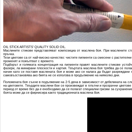
OIL STICK ARTISTS’ QUALITY SOLID OIL.
Маслините стикове представляват композициа от маслена боя. При маслените ст
пръчка.
Тези цветове са от най-високо качество: чистите пигменти са смесени с растителн
променят и пожълтват с времето.
Подборът и голямата концентрация на пигменти правят маслените стикове устойч
фазери, ла минирани плоскости и хартия. Твъртата маслена боя трябва да се полаг
начин като се поставя маслената боя и може ако се налага да бъдат разреждани 
самовъзстановява ако бията не се използва в продължение на нияколко дни.
Положената боя съхне в подължение на 2-5 дена в зависимост от дебелината на с
на цветовете. Твърдите маслени бои се произвеждат в плътни и прозрачни цветове
период от време без да е енобходимо да се полагат специални гризжи за сухранение
боята може да се фирнисира както традиционната маслена боя.