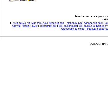
М-arti.com : електронен
- ка
|
Сухи пигменти
|
Маслени бои
|
Акрилни бои
|
Темперни бои
|
Акварелни бои
|
Пом
Хартии
|
Четки
|
Рамки
|
Текстилни бои
|
Бои за коприна
|
Бои за вълна
|
Бои за ст
Аксесоари за бюро
|
Пишещи средств
©2025 М-АРТИ