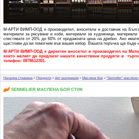
М-АРТИ ВИМП-ООД e производител, вносители и доставчик на Бълга
материали за рисуване и хоби, материали за художници, материали 
спестявате от 20% до 60% от продажната цена на дребно. Ако имат
щастливи да ви помогнем във вашия избор. Вашата поръчка ще бъде и
М-АРТИ ВИМП-ООД е директен вносител и производител на Матер
които желаят да предлагат нашите качествени продукти в търговс
телефон: 0878612301.
Начална страница
>
Продукти
>
Арт материали
>
Маслени бои
>
"Sennelier" маслени
SENNELIER МАСЛЕНА БОЯ СТИК