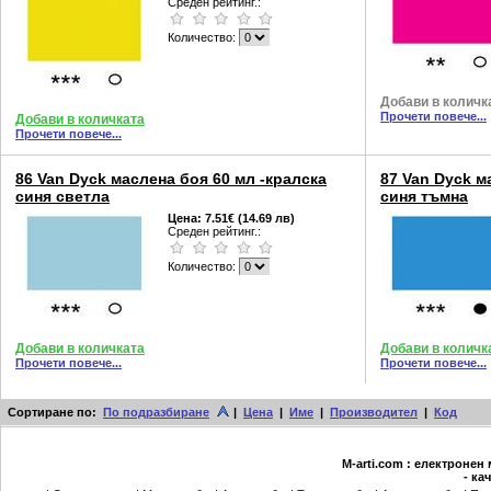
Среден рейтинг.:
Количество:
Добави в количк
Прочети повече...
Добави в количката
Прочети повече...
86 Van Dyck маслена боя 60 мл -кралска
87 Van Dyck м
синя светла
синя тъмна
Цена:
7.51€ (14.69 лв)
Среден рейтинг.:
Количество:
Добави в количката
Добави в количк
Прочети повече...
Прочети повече...
Сортиране по:
По подразбиране
|
Цена
|
Име
|
Производител
|
Код
М-arti.com : електронен
- ка