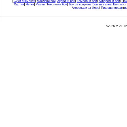
|
Сухи пигменти
|
Маслени бои
|
Акрилни бои
|
Темперни бои
|
Акварелни бои
|
Пом
Хартии
|
Четки
|
Рамки
|
Текстилни бои
|
Бои за коприна
|
Бои за вълна
|
Бои за ст
Аксесоари за бюро
|
Пишещи средств
©2025 М-АРТИ