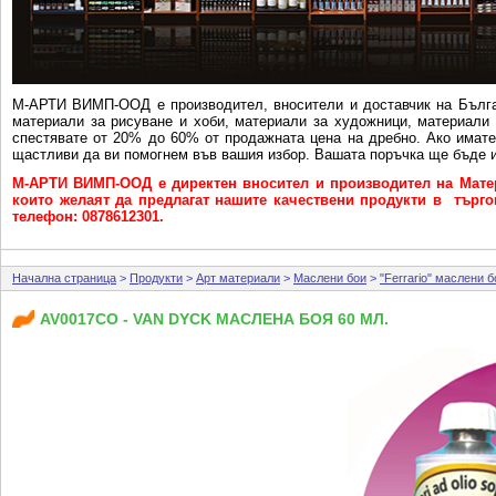
М-АРТИ ВИМП-ООД e производител, вносители и доставчик на Бълга
материали за рисуване и хоби, материали за художници, материали 
спестявате от 20% до 60% от продажната цена на дребно. Ако имат
щастливи да ви помогнем във вашия избор. Вашата поръчка ще бъде и
М-АРТИ ВИМП-ООД е директен вносител и производител на Матер
които желаят да предлагат нашите качествени продукти в търговс
телефон: 0878612301.
Начална страница
>
Продукти
>
Арт материали
>
Маслени бои
>
"Ferrario" маслени б
AV0017CO - VAN DYCK МАСЛЕНА БОЯ 60 МЛ.