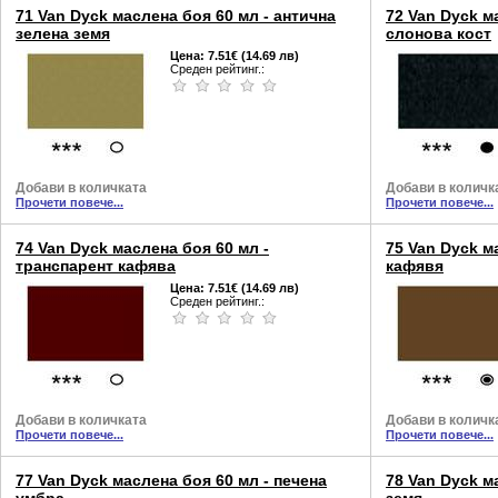
71 Van Dyck маслена боя 60 мл - антична
72 Van Dyck м
зелена земя
слонова кост
Цена:
7.51€ (14.69 лв)
Среден рейтинг.:
Добави в количката
Добави в количк
Прочети повече...
Прочети повече...
74 Van Dyck маслена боя 60 мл -
75 Van Dyck м
транспарент кафява
кафявя
Цена:
7.51€ (14.69 лв)
Среден рейтинг.:
Добави в количката
Добави в количк
Прочети повече...
Прочети повече...
77 Van Dyck маслена боя 60 мл - печена
78 Van Dyck м