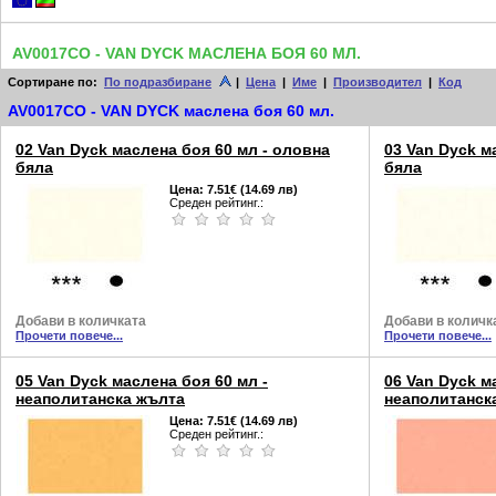
AV0017CO - VAN DYCK МАСЛЕНА БОЯ 60 МЛ.
Сортиране по:
По подразбиране
|
Цена
|
Име
|
Производител
|
Код
AV0017CO - VAN DYCK маслена боя 60 мл.
02 Van Dyck маслена боя 60 мл - оловна
03 Van Dyck м
бяла
бяла
Цена:
7.51€ (14.69 лв)
Среден рейтинг.:
Добави в количката
Добави в количк
Прочети повече...
Прочети повече...
05 Van Dyck маслена боя 60 мл -
06 Van Dyck м
неаполитанска жълта
неаполитанск
Цена:
7.51€ (14.69 лв)
Среден рейтинг.: