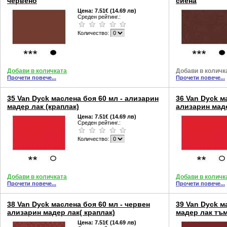
червено
сиена
Цена:
7.51€ (14.69 лв)
Среден рейтинг.:
Количество:
Добави в количката
Добави в количк
Прочети повече...
Прочети повече...
35 Van Dyck маслена боя 60 мл - ализарин
36 Van Dyck м
мадер лак (краплак)
ализарин маде
Цена:
7.51€ (14.69 лв)
Среден рейтинг.:
Количество:
Добави в количката
Добави в количк
Прочети повече...
Прочети повече...
38 Van Dyck маслена боя 60 мл - червен
39 Van Dyck м
ализарин мадер лак( краплак)
мадер лак тъм
Цена:
7.51€ (14.69 лв)