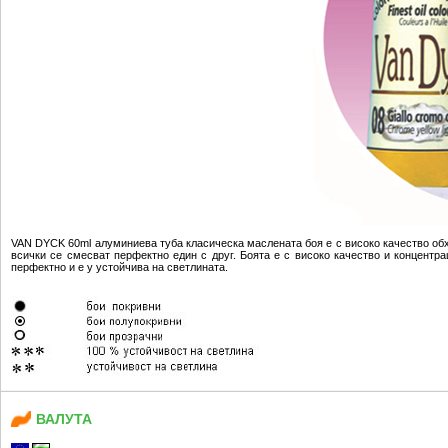
VAN DYCK 60ml алуминиева туба класическа маслената боя е с високо качество обх
всички се смесват перфектно един с друг. Боята е с високо качество и концентра
перфектно и е у устойчива на светлината.
ВАЛУТА